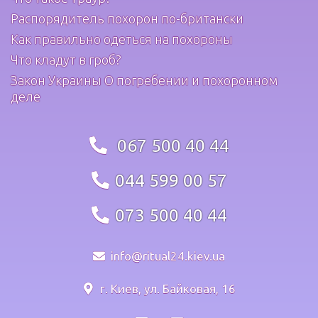
Распорядитель похорон по-британски
Как правильно одеться на похороны
Что кладут в гроб?
Закон Украины О погребении и похоронном
деле
067 500 40 44
044 599 00 57
073 500 40 44
info@ritual24.kiev.ua
г. Киев, ул. Байковая, 16