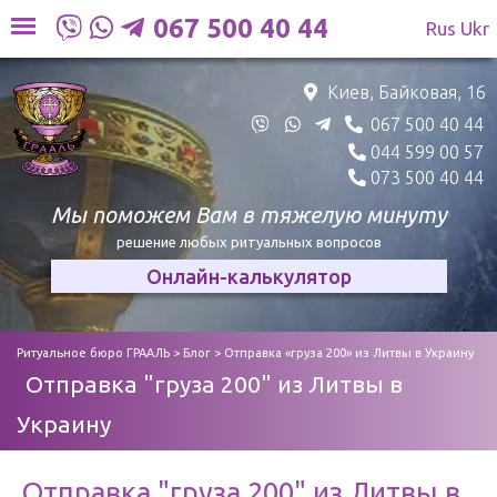
Skip
067 500 40 44
Rus
Ukr
to
content
Киев, Байковая, 16
067 500 40 44
044 599 00 57
073 500 40 44
Мы поможем Вам в
тяжелую минуту
решение любых ритуальных вопросов
Онлайн-калькулятор
Ритуальное бюро ГРААЛЬ
>
Блог
>
Отправка «груза 200» из Литвы в Украину
Отправка "груза 200" из Литвы в
Украину
Отправка "груза 200" из Литвы в