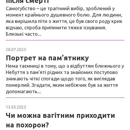
після смерті
Самогубство – це трагічний вибір, зроблений у
момент крайнього душевного болю. Для людини,
яка вирішила піти з життя, це був свого роду крик
відчаю, спроба припинити тяжке існування.
Близькі часто...
28.07.2025
Блог
Портрет на пам’ятнику
Нема таємниці в тому, що з відбуттям ближнього у
Небуття з пам’яті рідних та знайомих поступово
зникають чіткі спогади щодо того, як виглядав
померлий. Згадати, яким небіжчик був за життя
допомагають...
13.03.2025
Блог
Чи можна вагітним приходити
на похорон?