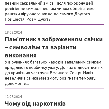
певний сакральний зміст. Після похорону цей
релігійний символ певним чином оберігатиме
рештки віруючого аж но до самого Другого
Пришестя. Розміщують...
28.08.2024
Блог
Пам’ятник з зображенням свічки
– символізм та варіанти
виконання
У віруваннях багатьох народів запаленим свічкам
приділяють неабияку увагу. До них відносяться як
до крихітних часточок Великого Сонця. Навіть
невеличка свічка має змогу розігнати темряву,
допомогти...
12.07.2024
Блог
Чому від наркотиків