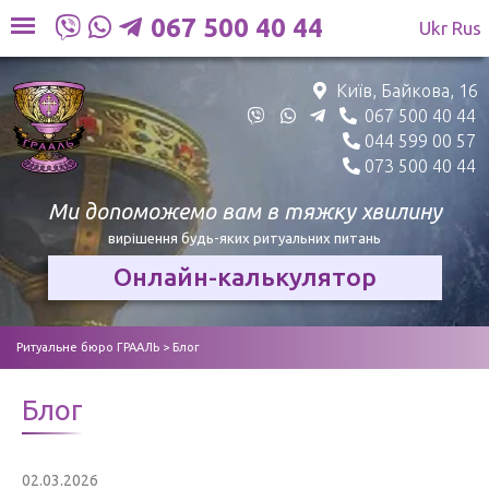
Skip
067 500 40 44
Ukr
Rus
to
content
Київ, Байкова, 16
067 500 40 44
044 599 00 57
073 500 40 44
Ми допоможемо вам в
тяжку хвилину
вирішення будь-яких ритуальних питань
Онлайн-калькулятор
Ритуальне бюро ГРААЛЬ
>
Блог
Блог
02.03.2026
Блог