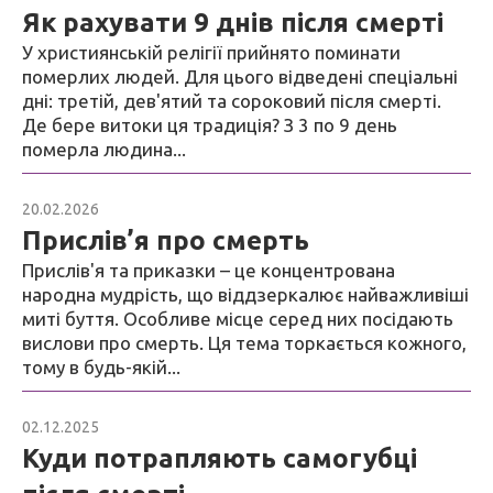
Як рахувати 9 днів після смерті
У християнській релігії прийнято поминати
померлих людей. Для цього відведені спеціальні
дні: третій, дев'ятий та сороковий після смерті.
Де бере витоки ця традиція? З 3 по 9 день
померла людина...
20.02.2026
Блог
Прислів’я про смерть
Прислів'я та приказки – це концентрована
народна мудрість, що віддзеркалює найважливіші
миті буття. Особливе місце серед них посідають
вислови про смерть. Ця тема торкається кожного,
тому в будь-якій...
02.12.2025
Блог
Куди потрапляють самогубці