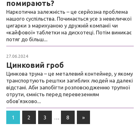
помирають?
Наркотична залежність – це серйозна проблема
нашого суспільства. Починається усе з невеличкої
цигарки з марихуаною у дружній компанії чи
«кайфової» таблетки на дискотеці. Потім виникає
потяг до більш...
27.06.2024
Блог
Цинковий гроб
Цинкова труна – це металевий контейнер, у якому
транспортують рештки загиблих людей на далекі
відстані. Аби запобігти розповсюдженню трупної
отрути, ємність перед перевезенням
обов’язково...
Пагінація
Next
1
2
3
…
8
»
записів
Posts