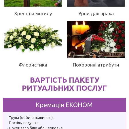
Хрест на могилу
Урни для праха
Флористика
Похоронні атрибути
ВАРТІСТЬ ПАКЕТУ
РИТУАЛЬНИХ ПОСЛУГ
Кремація ЕКОНОМ
Труна (оббита тканиною).
Постіль, подушка.
Покривало біле або церковне.