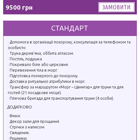
9500 грн
ЗАМОВИТИ
СТАНДАРТ
Допомога в організації похорону, консультація за телефоном та
особисто
Труна дерев’яна, оббита атласом.
Постіль, подушка.
Покривало біле або церковне.
Перевезення тіла в морг.
Підготовка померлого до похорону.
Доставка ритуальної атрибутики в морг.
Трансфер за маршрутом «Морг – Цвинтар» для труни та для
гостей (21 посадкове місце).
Плечова бригада для транспортування труни (4 особи).
ДОДАТКОВО
Вінки.
Декор зали для прощання.
Стрічки з написом.
Священик.
Рушники.