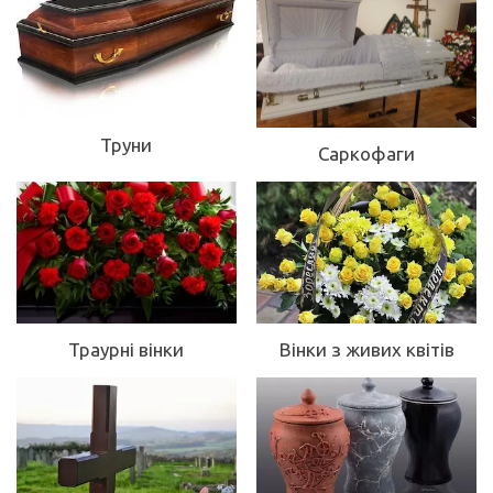
Труни
Саркофаги
Траурні вінки
Вінки з живих квітів