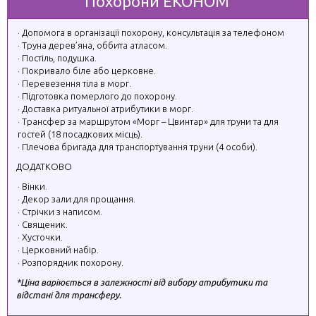
Похорони ЕКОНОМ
Допомога в організації похорону, консультація за телефоном
Труна дерев’яна, оббита атласом.
Постіль, подушка.
Покривало біле або церковне.
Перевезення тіла в морг.
Підготовка померлого до похорону.
Доставка ритуальної атрибутики в морг.
Трансфер за маршрутом «Морг – Цвинтар» для труни та для
гостей (18 посадкових місць).
Плечова бригада для транспортування труни (4 особи).
ДОДАТКОВО
Вінки.
Декор зали для прощання.
Стрічки з написом.
Священик.
Хусточки.
Церковний набір.
Розпорядник похорону.
*Ціна варіюється в залежності від вибору атрибутики та
відстані для трансферу.