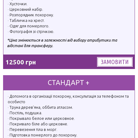
Хусточки.
Церковний набір.
Розпорядник похорону.
Табличка на хрест.
Одяг для померлого.
Фотографія зі стрічкою.
*Ціна змінюється в залежності від вибору атрибутики та
відстані для трансферу.
12500 грн
ЗАМОВИТИ
СТАНДАРТ +
Допомога в організації похорону, консультація за телефоном та
особисто
Труна дерев’яна, оббита атласом.
Постіль, подушка.
Покрывало белое или церковное.
Покривало біле або церковне.
Перевезення тіла в морг.
Підготовка померлого до похорону.