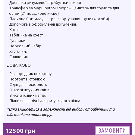
Доставка ритуальної атрибутики в морг.
Трансфер за маршрутом «Морг – Цвинтар» для труни та для
гостей (21 посадкове місце).
Плечова бригада для транспортування труни (4 особи).
Допомога в оформленні документів.
Хрест.
Табличка на хрест.
Рушники.
Церковний набір.
Хусточки.
Священик.
ДОДАТКОВО
Распорядник похорону.
Портрет зі стрічкою.
Одяг для померлого.
Вінки зі штучних квітів.
Вінки з живих квітів.
Підпис на стрічці для ритуального вінка.
*Ціна змінюється в залежності від вибору атрибутики та
відстані для трансферу.
12500 грн
ЗАМОВИТИ