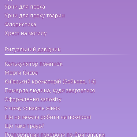
Урни для праха
Урни для праху тварин
Флористика
Хрест на могилу
Ритуальний довідник
Калькулятор поминок
Морги Києва
Київський крематорій (Байкова, 16)
Померла людина, куди звертатися
Оформлення заповіту
У чому ховають жінок
Що не можна робити на похороні
Що таке траур?
Розпорядник похорону по-британськи