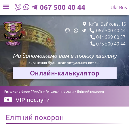
Skip
067 500 40 44
Ukr
Rus
to
content
Київ, Байкова, 16
067 500 40 44
044 599 00 57
073 500 40 44
Ми допоможемо вам в
тяжку хвилину
вирішення будь-яких ритуальних питань
Онлайн-калькулятор
Ритуальне бюро ГРААЛЬ
>
Ритуальні послуги
>
Елітний похорон
VIP послуги
Елітний похорон